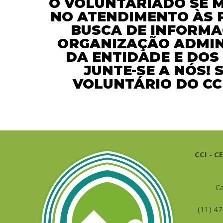
O VOLUNTARIADO SE 
Visão e Miss
TV CCI
NO ATENDIMENTO ÀS 
BUSCA DE INFORMA
Objetivos
Receba as Novi
ORGANIZAÇÃO ADMIN
Mulçumanos n
Notícias
DA ENTIDADE E DOS
JUNTE-SE A NÓS! 
Contato
VOLUNTÁRIO DO CCI
CCI - 
Ca
(11) 4