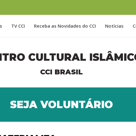
s
TV CCI
Receba as Novidades do CCI
Notícias
C
NTRO CULTURAL ISLÂMIC
 – (11) 93408-2584
CCI BRASIL
SEJA VOLUNTÁRIO
 nós
ogramas