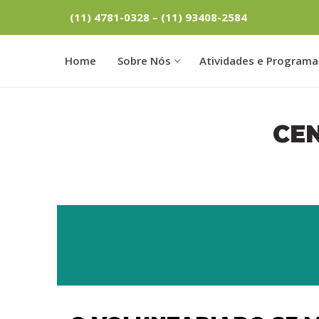
(11) 4781-0328 – (11) 93408-2584
Home
Sobre Nós
Atividades e Programa
CE
(11) 4781-0328
Home
Sobre Nós
Quem somos
Atividades e Pr