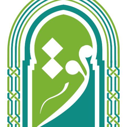
Objetivos
Receba as Novidades do CCI
Mulçumanos no Brasil
Notícias
Contato