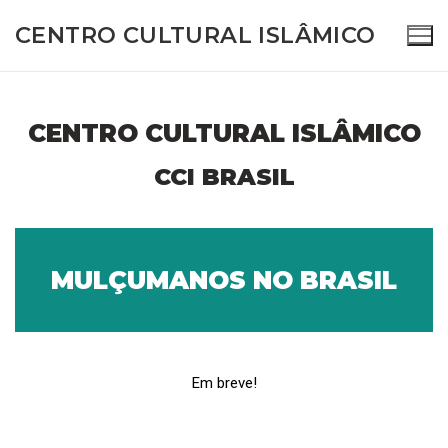
CENTRO CULTURAL ISLÂMICO
CENTRO CULTURAL ISLÂMICO
(11) 4781-0328 – (11) 93408-2584
CCI BRASIL
MULÇUMANOS NO BRASIL
Home
Sobre Nós
Quem somos nós
Atividades e Programas
Em breve!
Visão e Missão
TV CCI