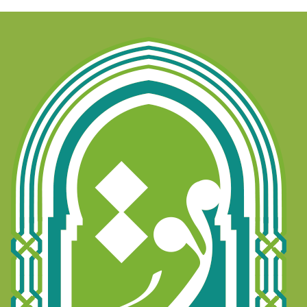
Objetivos
Receba as Novidades do CCI
Mulçumanos no Brasil
Notícias
Contato