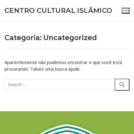
CENTRO CULTURAL ISLÂMICO
Categoria:
Uncategorized
(11) 4781-0328 – (11) 93408-2584
Aparentemente não pudemos encontrar o que você está
procurando. Talvez uma busca ajude.
Home
Sobre Nós
Quem somos nós
Atividades e Programas
Visão e Missão
TV CCI