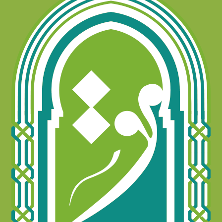
Objetivos
Receba as Novidades do CCI
Mulçumanos no Brasil
Notícias
Contato